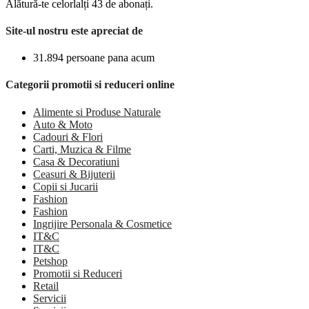
Alătură-te celorlalți 43 de abonați.
Site-ul nostru este apreciat de
31.894 persoane pana acum
Categorii promotii si reduceri online
Alimente si Produse Naturale
Auto & Moto
Cadouri & Flori
Carti, Muzica & Filme
Casa & Decoratiuni
Ceasuri & Bijuterii
Copii si Jucarii
Fashion
Fashion
Ingrijire Personala & Cosmetice
IT&C
IT&C
Petshop
Promotii si Reduceri
Retail
Servicii