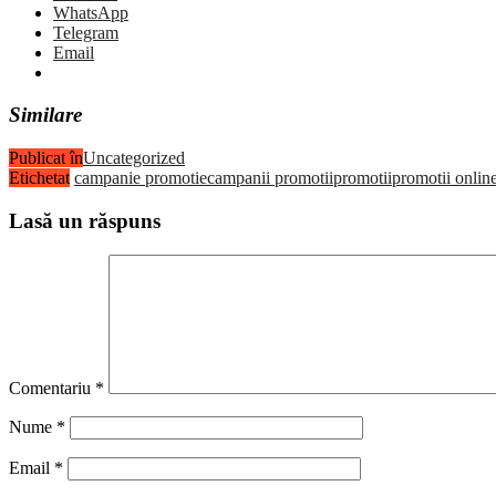
WhatsApp
Telegram
Email
Similare
Publicat în
Uncategorized
Etichetat
campanie promotie
campanii promotii
promotii
promotii onlin
Lasă un răspuns
Comentariu
*
Nume
*
Email
*