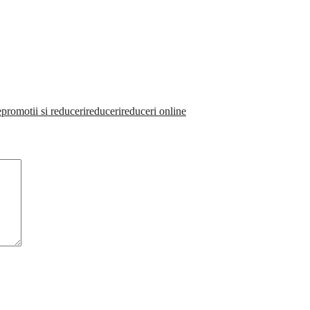
e
promotii si reduceri
reduceri
reduceri online