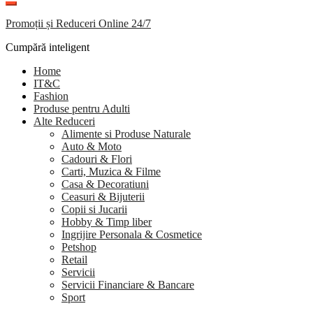
Promoții și Reduceri Online 24/7
Cumpără inteligent
Home
IT&C
Fashion
Produse pentru Adulti
Alte Reduceri
Alimente si Produse Naturale
Auto & Moto
Cadouri & Flori
Carti, Muzica & Filme
Casa & Decoratiuni
Ceasuri & Bijuterii
Copii si Jucarii
Hobby & Timp liber
Ingrijire Personala & Cosmetice
Petshop
Retail
Servicii
Servicii Financiare & Bancare
Sport