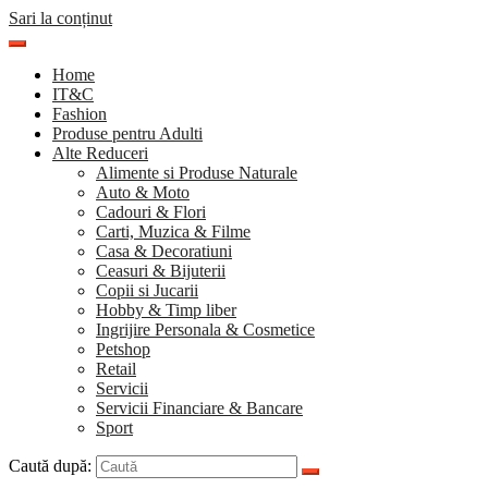
Sari la conținut
Home
IT&C
Fashion
Produse pentru Adulti
Alte Reduceri
Alimente si Produse Naturale
Auto & Moto
Cadouri & Flori
Carti, Muzica & Filme
Casa & Decoratiuni
Ceasuri & Bijuterii
Copii si Jucarii
Hobby & Timp liber
Ingrijire Personala & Cosmetice
Petshop
Retail
Servicii
Servicii Financiare & Bancare
Sport
Caută după: