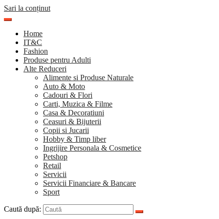
Sari la conținut
Home
IT&C
Fashion
Produse pentru Adulti
Alte Reduceri
Alimente si Produse Naturale
Auto & Moto
Cadouri & Flori
Carti, Muzica & Filme
Casa & Decoratiuni
Ceasuri & Bijuterii
Copii si Jucarii
Hobby & Timp liber
Ingrijire Personala & Cosmetice
Petshop
Retail
Servicii
Servicii Financiare & Bancare
Sport
Caută după: