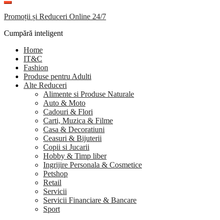
Promoții și Reduceri Online 24/7
Cumpără inteligent
Home
IT&C
Fashion
Produse pentru Adulti
Alte Reduceri
Alimente si Produse Naturale
Auto & Moto
Cadouri & Flori
Carti, Muzica & Filme
Casa & Decoratiuni
Ceasuri & Bijuterii
Copii si Jucarii
Hobby & Timp liber
Ingrijire Personala & Cosmetice
Petshop
Retail
Servicii
Servicii Financiare & Bancare
Sport