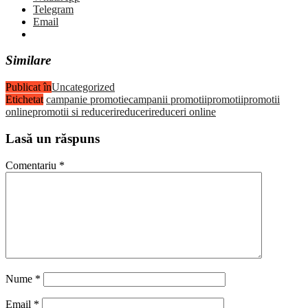
Telegram
Email
Similare
Publicat în
Uncategorized
Etichetat
campanie promotie
campanii promotii
promotii
promotii
online
promotii si reduceri
reduceri
reduceri online
Lasă un răspuns
Comentariu
*
Nume
*
Email
*