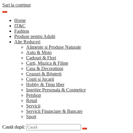
Sari la conținut
Home
IT&C
Fashion
Produse pentru Adulti
Alte Reduceri
Alimente si Produse Naturale
Auto & Moto
Cadouri & Flori
Carti, Muzica & Filme
Casa & Decoratiuni
Ceasuri & Bijuterii
Copii si Jucarii
Hobby & Timp liber
Ingrijire Personala & Cosmetice
Petshop
Retail
Servicii
Servicii Financiare & Bancare
Sport
Caută după: