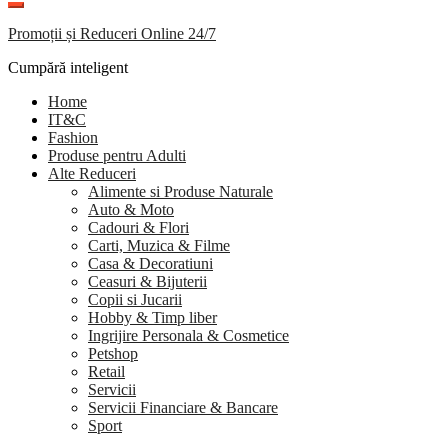
Promoții și Reduceri Online 24/7
Cumpără inteligent
Home
IT&C
Fashion
Produse pentru Adulti
Alte Reduceri
Alimente si Produse Naturale
Auto & Moto
Cadouri & Flori
Carti, Muzica & Filme
Casa & Decoratiuni
Ceasuri & Bijuterii
Copii si Jucarii
Hobby & Timp liber
Ingrijire Personala & Cosmetice
Petshop
Retail
Servicii
Servicii Financiare & Bancare
Sport