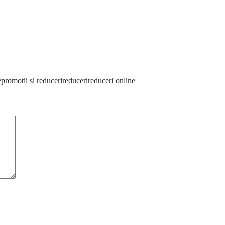
e
promotii si reduceri
reduceri
reduceri online