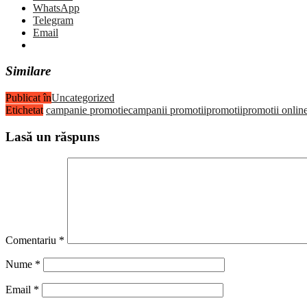
WhatsApp
Telegram
Email
Similare
Publicat în
Uncategorized
Etichetat
campanie promotie
campanii promotii
promotii
promotii onlin
Lasă un răspuns
Comentariu
*
Nume
*
Email
*