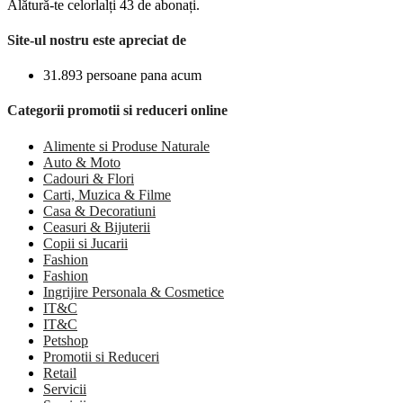
Alătură-te celorlalți 43 de abonați.
Site-ul nostru este apreciat de
31.893 persoane pana acum
Categorii promotii si reduceri online
Alimente si Produse Naturale
Auto & Moto
Cadouri & Flori
Carti, Muzica & Filme
Casa & Decoratiuni
Ceasuri & Bijuterii
Copii si Jucarii
Fashion
Fashion
Ingrijire Personala & Cosmetice
IT&C
IT&C
Petshop
Promotii si Reduceri
Retail
Servicii