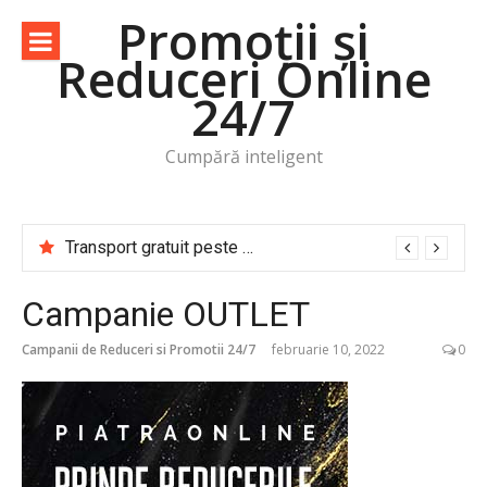
Sari
Promoții și
la
Reduceri Online
conținut
24/7
Cumpără inteligent
Transport gratuit peste 50 lei! -83% -50% -30% -20%
Campanie OUTLET
Campanii de Reduceri si Promotii 24/7
februarie 10, 2022
0