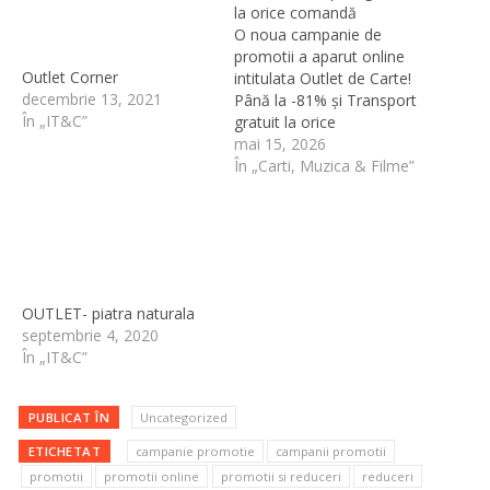
la orice comandă
O noua campanie de
promotii a aparut online
Outlet Corner
intitulata Outlet de Carte!
decembrie 13, 2021
Până la -81% și Transport
În „IT&C”
gratuit la orice
comandăPromotia expira
mai 15, 2026
in data de 2026-05-17
În „Carti, Muzica & Filme”
23:59:00. Vezi Promotia
Promotia este oferita de
Libris.roPromotia face
parte din categoria Carti,
Muzica & FilmeAlte
promotii de la Libris.ro:-
OUTLET- piatra naturala
Livrare GRATUITA peste
septembrie 4, 2020
50…
În „IT&C”
PUBLICAT ÎN
Uncategorized
ETICHETAT
campanie promotie
campanii promotii
promotii
promotii online
promotii si reduceri
reduceri