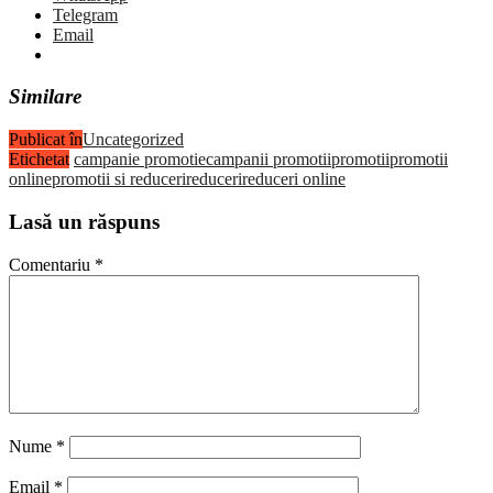
Telegram
Email
Similare
Publicat în
Uncategorized
Etichetat
campanie promotie
campanii promotii
promotii
promotii
online
promotii si reduceri
reduceri
reduceri online
Lasă un răspuns
Comentariu
*
Nume
*
Email
*