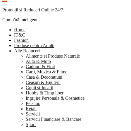
Promoții și Reduceri Online 24/7
Cumpără inteligent
Home
IT&C
Fashion
Produse pentru Adulti
Alte Reduceri
Alimente si Produse Naturale
Auto & Moto
Cadouri & Flori
Carti, Muzica & Filme
Casa & Decoratiuni
Ceasuri & Bijuterii
Copii si Jucarii
Hobby & Timp liber
Ingrijire Personala & Cosmetice
Petshop
Retail
Servicii
Servicii Financiare & Bancare
Sport