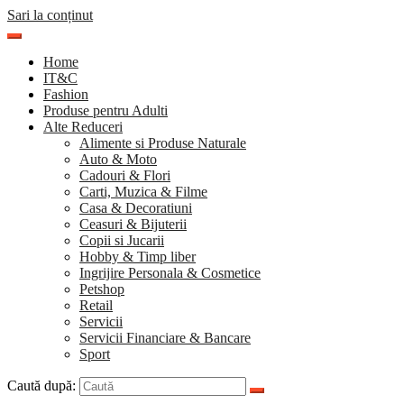
Sari la conținut
Home
IT&C
Fashion
Produse pentru Adulti
Alte Reduceri
Alimente si Produse Naturale
Auto & Moto
Cadouri & Flori
Carti, Muzica & Filme
Casa & Decoratiuni
Ceasuri & Bijuterii
Copii si Jucarii
Hobby & Timp liber
Ingrijire Personala & Cosmetice
Petshop
Retail
Servicii
Servicii Financiare & Bancare
Sport
Caută după: