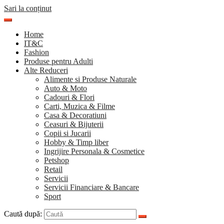
Sari la conținut
Home
IT&C
Fashion
Produse pentru Adulti
Alte Reduceri
Alimente si Produse Naturale
Auto & Moto
Cadouri & Flori
Carti, Muzica & Filme
Casa & Decoratiuni
Ceasuri & Bijuterii
Copii si Jucarii
Hobby & Timp liber
Ingrijire Personala & Cosmetice
Petshop
Retail
Servicii
Servicii Financiare & Bancare
Sport
Caută după: