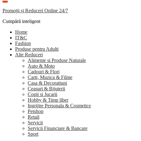
Promoții și Reduceri Online 24/7
Cumpără inteligent
Home
IT&C
Fashion
Produse pentru Adulti
Alte Reduceri
Alimente si Produse Naturale
Auto & Moto
Cadouri & Flori
Carti, Muzica & Filme
Casa & Decoratiuni
Ceasuri & Bijuterii
Copii si Jucarii
Hobby & Timp liber
Ingrijire Personala & Cosmetice
Petshop
Retail
Servicii
Servicii Financiare & Bancare
Sport