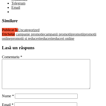
Telegram
Email
Similare
Publicat în
Uncategorized
Etichetat
campanie promotie
campanii promotii
promotii
promotii
online
promotii si reduceri
reduceri
reduceri online
Lasă un răspuns
Comentariu
*
Nume
*
Email
*