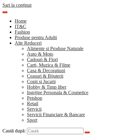
Sari la conținut
Home
IT&C
Fashion
Produse pentru Adulti
Alte Reduceri
Alimente si Produse Naturale
Auto & Moto
Cadouri & Flori
Carti, Muzica & Filme
Casa & Decoratiuni
Ceasuri & Bijuterii
Copii si Jucarii
Hobby & Timp liber
Ingrijire Personala & Cosmetice
Petshop
Retail
Servicii
Servicii Financiare & Bancare
Sport
Caută după: