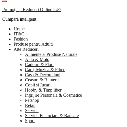
Promoții și Reduceri Online 24/7
Cumpără inteligent
Home
IT&C
Fashion
Produse pentru Adulti
Alte Reduceri
Alimente si Produse Naturale
Auto & Moto
Cadouri & Flori
Carti, Muzica & Filme
Casa & Decoratiuni
Ceasuri & Bijuterii
Copii si Jucarii
Hobby & Timp liber
Ingrijire Personala & Cosmetice
Petshop
Retail
Servicii
Servicii Financiare & Bancare
Sport