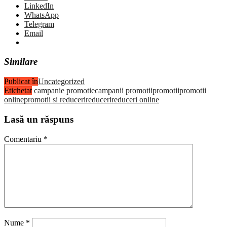
LinkedIn
WhatsApp
Telegram
Email
Similare
Publicat în
Uncategorized
Etichetat
campanie promotie
campanii promotii
promotii
promotii
online
promotii si reduceri
reduceri
reduceri online
Lasă un răspuns
Comentariu
*
Nume
*