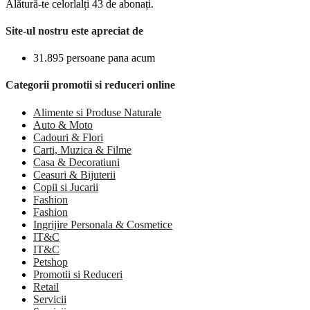
Alătură-te celorlalți 43 de abonați.
Site-ul nostru este apreciat de
31.895 persoane pana acum
Categorii promotii si reduceri online
Alimente si Produse Naturale
Auto & Moto
Cadouri & Flori
Carti, Muzica & Filme
Casa & Decoratiuni
Ceasuri & Bijuterii
Copii si Jucarii
Fashion
Fashion
Ingrijire Personala & Cosmetice
IT&C
IT&C
Petshop
Promotii si Reduceri
Retail
Servicii