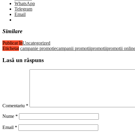
WhatsApp
Telegram
Email
Similare
Publicat în
Uncategorized
Etichetat
campanie promotie
campanii promotii
promotii
promotii onlin
Lasă un răspuns
Comentariu
*
Nume
*
Email
*