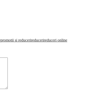
e
promotii si reduceri
reduceri
reduceri online