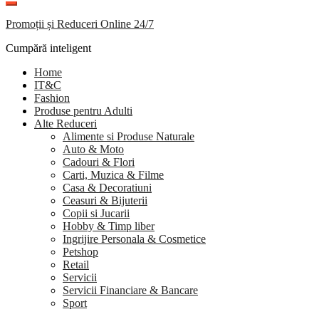
Promoții și Reduceri Online 24/7
Cumpără inteligent
Home
IT&C
Fashion
Produse pentru Adulti
Alte Reduceri
Alimente si Produse Naturale
Auto & Moto
Cadouri & Flori
Carti, Muzica & Filme
Casa & Decoratiuni
Ceasuri & Bijuterii
Copii si Jucarii
Hobby & Timp liber
Ingrijire Personala & Cosmetice
Petshop
Retail
Servicii
Servicii Financiare & Bancare
Sport