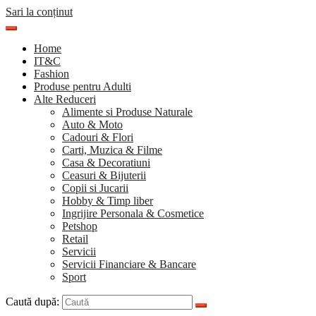
Sari la conținut
Home
IT&C
Fashion
Produse pentru Adulti
Alte Reduceri
Alimente si Produse Naturale
Auto & Moto
Cadouri & Flori
Carti, Muzica & Filme
Casa & Decoratiuni
Ceasuri & Bijuterii
Copii si Jucarii
Hobby & Timp liber
Ingrijire Personala & Cosmetice
Petshop
Retail
Servicii
Servicii Financiare & Bancare
Sport
Caută după: