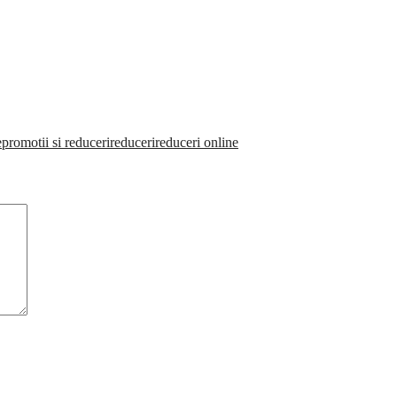
e
promotii si reduceri
reduceri
reduceri online