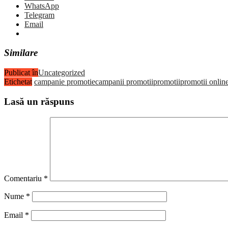
WhatsApp
Telegram
Email
Similare
Publicat în
Uncategorized
Etichetat
campanie promotie
campanii promotii
promotii
promotii onlin
Lasă un răspuns
Comentariu
*
Nume
*
Email
*