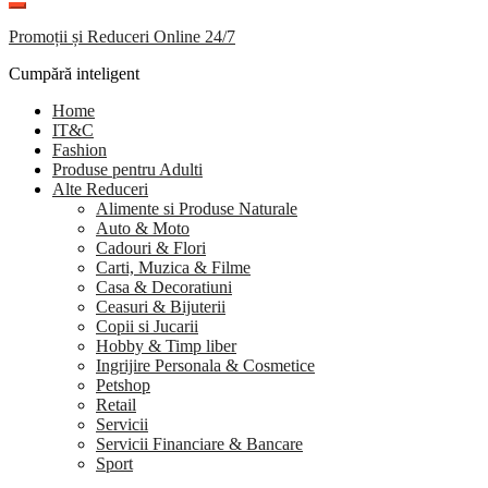
Promoții și Reduceri Online 24/7
Cumpără inteligent
Home
IT&C
Fashion
Produse pentru Adulti
Alte Reduceri
Alimente si Produse Naturale
Auto & Moto
Cadouri & Flori
Carti, Muzica & Filme
Casa & Decoratiuni
Ceasuri & Bijuterii
Copii si Jucarii
Hobby & Timp liber
Ingrijire Personala & Cosmetice
Petshop
Retail
Servicii
Servicii Financiare & Bancare
Sport