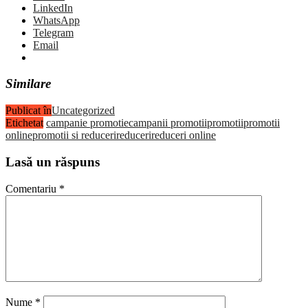
LinkedIn
WhatsApp
Telegram
Email
Similare
Publicat în
Uncategorized
Etichetat
campanie promotie
campanii promotii
promotii
promotii
online
promotii si reduceri
reduceri
reduceri online
Lasă un răspuns
Comentariu
*
Nume
*