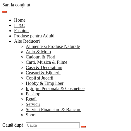
Sari la conținut
Home
IT&C
Fashion
Produse pentru Adulti
Alte Reduceri
Alimente si Produse Naturale
Auto & Moto
Cadouri & Flori
Carti, Muzica & Filme
Casa & Decoratiuni
Ceasuri & Bijuterii
Copii si Jucarii
Hobby & Timp liber
Ingrijire Personala & Cosmetice
Petshop
Retail
Servicii
Servicii Financiare & Bancare
Sport
Caută după: