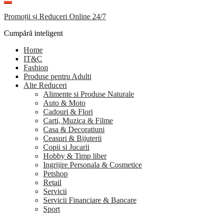
Promoții și Reduceri Online 24/7
Cumpără inteligent
Home
IT&C
Fashion
Produse pentru Adulti
Alte Reduceri
Alimente si Produse Naturale
Auto & Moto
Cadouri & Flori
Carti, Muzica & Filme
Casa & Decoratiuni
Ceasuri & Bijuterii
Copii si Jucarii
Hobby & Timp liber
Ingrijire Personala & Cosmetice
Petshop
Retail
Servicii
Servicii Financiare & Bancare
Sport