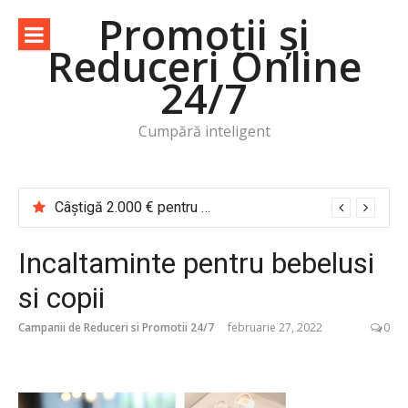
Sari
Promoții și
la
Reduceri Online
conținut
24/7
Cumpără inteligent
Câștigă 2.000 € pentru o vacanță de cititor Cărțile te trimit în călătorie
Incaltaminte pentru bebelusi
si copii
Campanii de Reduceri si Promotii 24/7
februarie 27, 2022
0