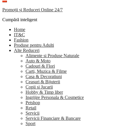
Promoții și Reduceri Online 24/7
Cumpără inteligent
Home
IT&C
Fashion
Produse pentru Adulti
Alte Reduceri
Alimente si Produse Naturale
Auto & Moto
Cadouri & Flori
Carti, Muzica & Filme
Casa & Decoratiuni
Ceasuri & Bijuterii
Copii si Jucarii
Hobby & Timp liber
Ingrijire Personala & Cosmetice
Petshop
Retail
Servicii
Servicii Financiare & Bancare
Sport