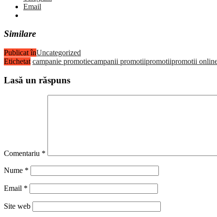
Email
Similare
Publicat în
Uncategorized
Etichetat
campanie promotie
campanii promotii
promotii
promotii onlin
Lasă un răspuns
Comentariu
*
Nume
*
Email
*
Site web