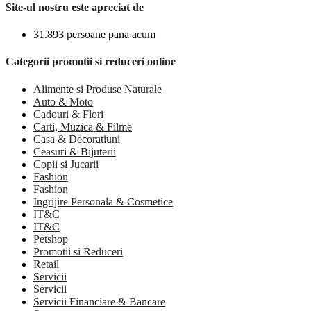
Site-ul nostru este apreciat de
31.893 persoane pana acum
Categorii promotii si reduceri online
Alimente si Produse Naturale
Auto & Moto
Cadouri & Flori
Carti, Muzica & Filme
Casa & Decoratiuni
Ceasuri & Bijuterii
Copii si Jucarii
Fashion
Fashion
Ingrijire Personala & Cosmetice
IT&C
IT&C
Petshop
Promotii si Reduceri
Retail
Servicii
Servicii
Servicii Financiare & Bancare