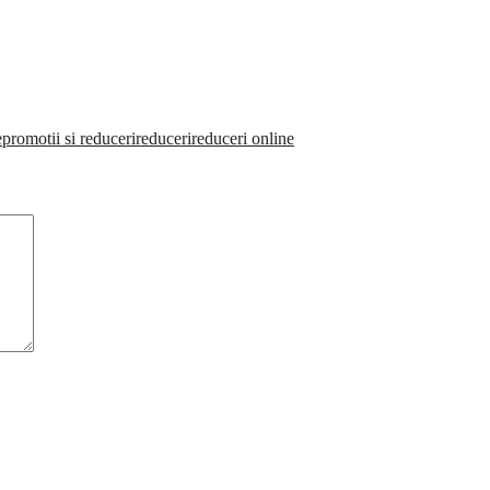
e
promotii si reduceri
reduceri
reduceri online