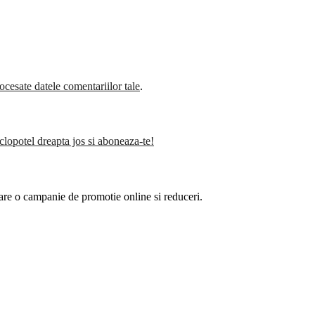
cesate datele comentariilor tale
.
clopotel dreapta jos si aboneaza-te!
are o campanie de promotie online si reduceri.