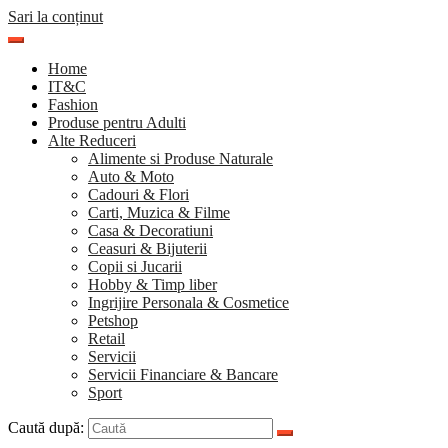
Sari la conținut
Home
IT&C
Fashion
Produse pentru Adulti
Alte Reduceri
Alimente si Produse Naturale
Auto & Moto
Cadouri & Flori
Carti, Muzica & Filme
Casa & Decoratiuni
Ceasuri & Bijuterii
Copii si Jucarii
Hobby & Timp liber
Ingrijire Personala & Cosmetice
Petshop
Retail
Servicii
Servicii Financiare & Bancare
Sport
Caută după: