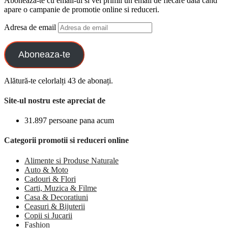
Aboneaza-te cu email-ul si vei primii un email de fiecare data cand
apare o campanie de promotie online si reduceri.
Adresa de email
Aboneaza-te
Alătură-te celorlalți 43 de abonați.
Site-ul nostru este apreciat de
31.897 persoane pana acum
Categorii promotii si reduceri online
Alimente si Produse Naturale
Auto & Moto
Cadouri & Flori
Carti, Muzica & Filme
Casa & Decoratiuni
Ceasuri & Bijuterii
Copii si Jucarii
Fashion