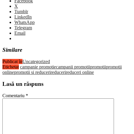
Facebook
X
Tumblr
LinkedIn
WhatsApp
Telegram
Email
Similare
Publicat în
Uncategorized
Etichetat
campanie promotie
campanii promotii
promotii
promotii
online
promotii si reduceri
reduceri
reduceri online
Lasă un răspuns
Comentariu
*