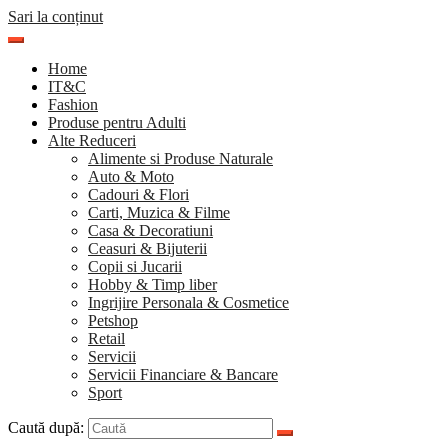
Sari la conținut
Home
IT&C
Fashion
Produse pentru Adulti
Alte Reduceri
Alimente si Produse Naturale
Auto & Moto
Cadouri & Flori
Carti, Muzica & Filme
Casa & Decoratiuni
Ceasuri & Bijuterii
Copii si Jucarii
Hobby & Timp liber
Ingrijire Personala & Cosmetice
Petshop
Retail
Servicii
Servicii Financiare & Bancare
Sport
Caută după: