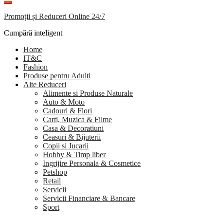
Promoții și Reduceri Online 24/7
Cumpără inteligent
Home
IT&C
Fashion
Produse pentru Adulti
Alte Reduceri
Alimente si Produse Naturale
Auto & Moto
Cadouri & Flori
Carti, Muzica & Filme
Casa & Decoratiuni
Ceasuri & Bijuterii
Copii si Jucarii
Hobby & Timp liber
Ingrijire Personala & Cosmetice
Petshop
Retail
Servicii
Servicii Financiare & Bancare
Sport