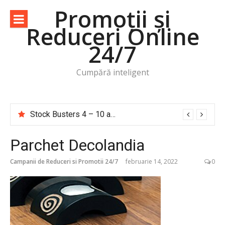
Sari
Promoții și
la
Reduceri Online
conținut
24/7
Cumpără inteligent
Stock Busters 4 – 10 august 2026
Parchet Decolandia
Campanii de Reduceri si Promotii 24/7
februarie 14, 2022
0