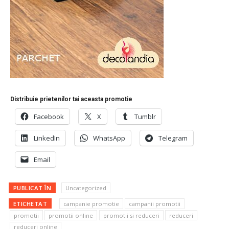
Distribuie prietenilor tai aceasta promotie
Facebook
X
Tumblr
LinkedIn
WhatsApp
Telegram
Email
PUBLICAT ÎN
Uncategorized
ETICHETAT
campanie promotie
campanii promotii
promotii
promotii online
promotii si reduceri
reduceri
reduceri online