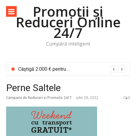
Sari
Promoții și
la
Reduceri Online
conținut
24/7
Cumpără inteligent
Câștigă 2.000 € pentru o vacanță de cititor Cărțile te trimit în călătorie
Perne Saltele
Campanii de Reduceri si Promotii 24/7
iulie 29, 2022
0