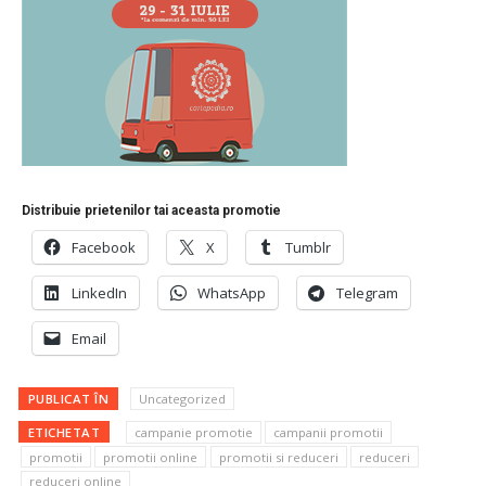
Distribuie prietenilor tai aceasta promotie
Facebook
X
Tumblr
LinkedIn
WhatsApp
Telegram
Email
PUBLICAT ÎN
Uncategorized
ETICHETAT
campanie promotie
campanii promotii
promotii
promotii online
promotii si reduceri
reduceri
reduceri online