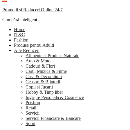
Promoții și Reduceri Online 24/7
Cumpără inteligent
Home
IT&C
Fashion
Produse pentru Adulti
Alte Reduceri
Alimente si Produse Naturale
Auto & Moto
Cadouri & Flori
Carti, Muzica & Filme
Casa & Decoratiuni
Ceasuri & Bijuterii
Copii si Jucarii
Hobby & Timp liber
Ingrijire Personala & Cosmetice
Petshop
Retail
Servicii
Servicii Financiare & Bancare
Sport