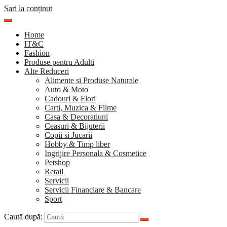
Sari la conținut
Home
IT&C
Fashion
Produse pentru Adulti
Alte Reduceri
Alimente si Produse Naturale
Auto & Moto
Cadouri & Flori
Carti, Muzica & Filme
Casa & Decoratiuni
Ceasuri & Bijuterii
Copii si Jucarii
Hobby & Timp liber
Ingrijire Personala & Cosmetice
Petshop
Retail
Servicii
Servicii Financiare & Bancare
Sport
Caută după: