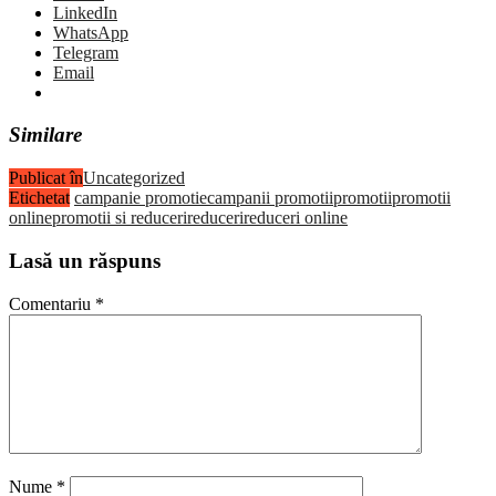
LinkedIn
WhatsApp
Telegram
Email
Similare
Publicat în
Uncategorized
Etichetat
campanie promotie
campanii promotii
promotii
promotii
online
promotii si reduceri
reduceri
reduceri online
Lasă un răspuns
Comentariu
*
Nume
*